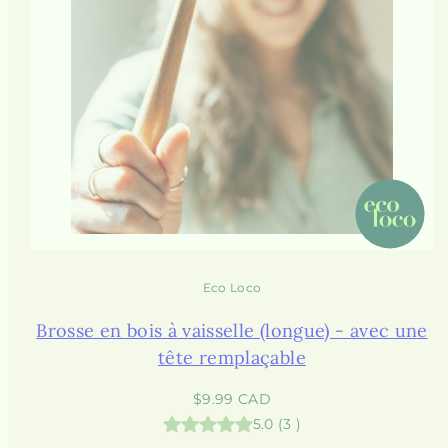
Eco Loco
Brosse en bois à vaisselle (longue) - avec une
tête remplaçable
Prix
$9.99 CAD
habituel
5.0
(
3
)