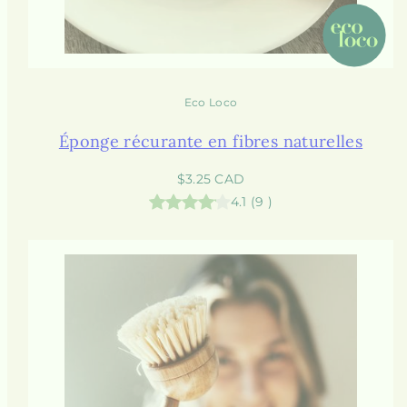
Eco Loco
Éponge récurante en fibres naturelles
Prix
$3.25 CAD
habituel
4.1
(
9
)