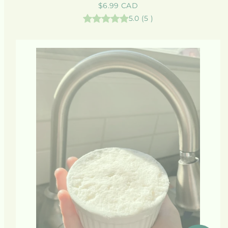
Prix
$6.99 CAD
habituel
5.0
(
5
)