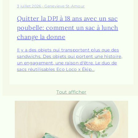
la
la
3 juillet 2026
• Genevieve St-Amour
gauche
droi
Quitter la DPJ à 18 ans avec un sac
poubelle: comment un sac à lunch
change la donne
Il y a des objets qui transportent plus que des
sandwichs. Des objets qui portent une histoire,
un engagement, une raison d'être. Le duo de
sacs réutilisables Eco Loco x Ékip...
Tout afficher