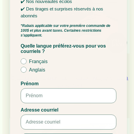
✔️ Nos nouveautés écolos
✔️ Des tirages et surprises réservés à nos
abonnés
*Rabais applicable sur votre première commande de
100$ et plus avant taxes. Certaines restrictions
s'appliquent.
Quelle langue préférez-vous pour vos
courriels ?
Français
Eco Loco
Anglais
Cristaux de soude, un produit ménager ultra
Prénom
polyvalent
Prix
$6.99 CAD
habituel
5.0
(
1
)
Adresse courriel