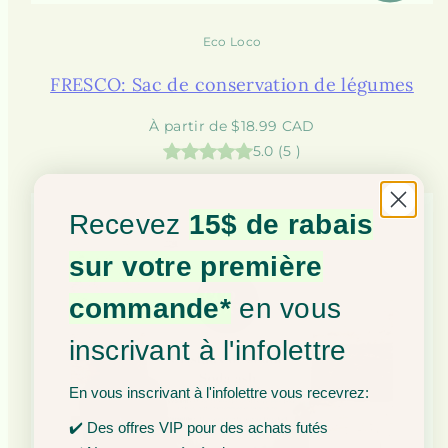
Eco Loco
FRESCO: Sac de conservation de légumes
Prix
À partir de $18.99 CAD
habituel
5.0
(
5
)
Recevez
15$ de rabais
sur votre première
commande*
en vous
inscrivant à l'infolettre
En vous inscrivant à l'infolettre vous recevrez:
✔️ Des offres VIP pour des achats futés