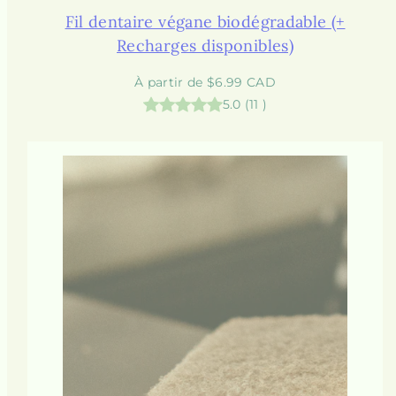
Fil dentaire végane biodégradable (+
Recharges disponibles)
Prix
À partir de $6.99 CAD
habituel
5.0
(
11
)