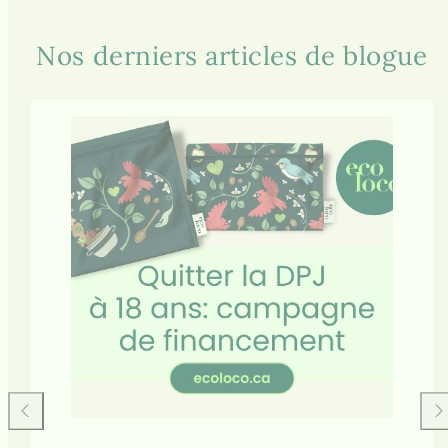
Nos derniers articles de blogue
Faire
Fai
glisser
gli
vers
ver