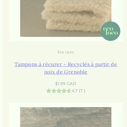
Eco Loco
Tampons à récurer - Recyclés à partir de
noix de Grenoble
Prix
$1.99 CAD
habituel
4.7
(
7
)