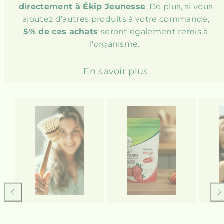
directement à
Ékip Jeunesse
. De plus, si vous
ajoutez d'autres produits à votre commande,
5% de ces achats
seront également remis à
l'organisme.
En savoir plus
Faire
Fai
glisser
gli
vers
ver
la
la