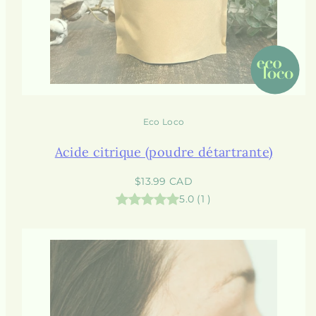
Eco Loco
Acide citrique (poudre détartrante)
Prix
$13.99 CAD
habituel
5.0
(
1
)