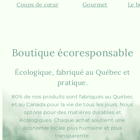
gauche
droi
Coups de cœur
Gourmet
Le b
Boutique écoresponsable
Écologique, fabriqué au Québec et
pratique.
80% de nos produits sont fabriqués au Québec
et au Canada pour la vie de tous les jours. Nous
optons pour des matières durables et
écologiques. Chaque achat soutient une
économie locale plus humaine et plus
transparente.