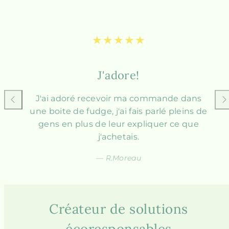
J'adore!
J'ai adoré recevoir ma commande dans
Faire
Fai
glisser
une boite de fudge, j'ai fais parlé pleins de
gli
vers
ver
gens en plus de leur expliquer ce que
la
la
gauche
droi
j'achetais.
— R.Moreau
Créateur de solutions
écoresponsables