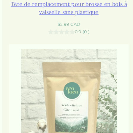
Tête de remplacement pour brosse en bois à
vaisselle sans plastique
Prix
$5.99 CAD
habituel
0.0
(
0
)