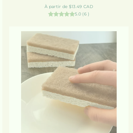
Prix
À partir de $13.49 CAD
habituel
5.0
(
6
)