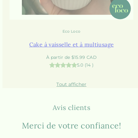
Eco Loco
Cake à vaisselle et à multiusage
Prix
À partir de $15.99 CAD
habituel
5.0
(
14
)
Tout afficher
Avis clients
Merci de votre confiance!