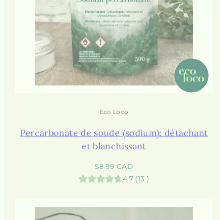
Eco Loco
Percarbonate de soude (sodium): détachant
et blanchissant
Prix
$8.99 CAD
habituel
4.7
(
13
)